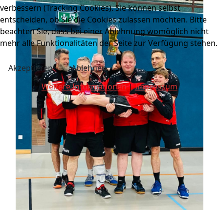
verbessern (Tracking Cookies). Sie können selbst
entscheiden, ob Sie die Cookies zulassen möchten. Bitte
beachten Sie, dass bei einer Ablehnung womöglich nicht
mehr alle Funktionalitäten der Seite zur Verfügung stehen.
Akzeptieren
Ablehnen
Weitere Informationen
|
Impressum