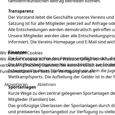
familienfreundlichen Beitrag betreiben können.
Transparenz
Der Vorstand leitet die Geschäfte unseres Vereins und
Satzung ist für alle Mitglieder jederzeit auf Anfrage 
Alle Entscheidungen werden demokratisch getroffen un
Unsere Mitglieder werden über alle Entscheidungspro
informiert. Die Vereins-Homepage und E-Mail sind wich
Finanzen
Wir benutzen Cookies
Die Führungsgremien des Vereins verpflichten sich, die
Wir nutzen Cookies auf unserer Website. Einige von ihnen s
Die Mitgliedsbeiträge werden ausschließlich zur Förde
verbessern (Tracking Cookies). Sie können selbst entscheid
Schwerpunkte dieser Förderung sind vor allem die Juge
Funktionalitäten der Seite zur Verfügung stehen.
Wettkampfsports. Die Aufteilung der Gelder ist in der
Akzeptieren
Ablehnen
Sportanlagen
Kurze Wege zu den zentral gelegenen Sportanlagen de
Mitglieder (Familien) bei.
Das großzügige Überlassen der Sportanlagen durch die
und preiswertes Sportangebot zur Verfügung zu stelle