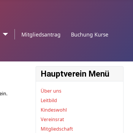
n
trennzeichen2
Mitgliedsantrag
Buchung Kurse
Hauptverein Menü
Über uns
ein.
Leitbild
Kindeswohl
Vereinsrat
Mitgliedschaft