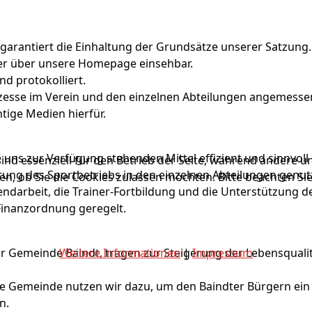
 garantiert die Einhaltung der Grundsätze unserer Satzung
oder über unsere Homepage einsehbar.
d protokolliert.
zesse im Verein und den einzelnen Abteilungen angemesse
tige Medien hierfür.
 uns zur Verfügung stehenden Mittel effizient und sinnvoll
ind essenziell für den Betrieb der Seite, während andere u
rung des Sportbetriebs in den einzelnen Abteilungen genut
en, ob Sie die Cookies zulassen möchten. Bitte beachten Si
ndarbeit, die Trainer-Fortbildung und die Unterstützung d
 Finanzordnung geregelt.
r Gemeinde Baindt, tragen zur Steigerung der Lebensquali
Weitere Informationen
|
Impressum
 Gemeinde nutzen wir dazu, um den Baindter Bürgern ein v
n.