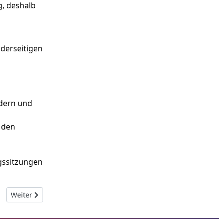
g, deshalb
derseitigen
ndern und
 den
gssitzungen
Nächster Beitrag: Vereinsrat
Weiter