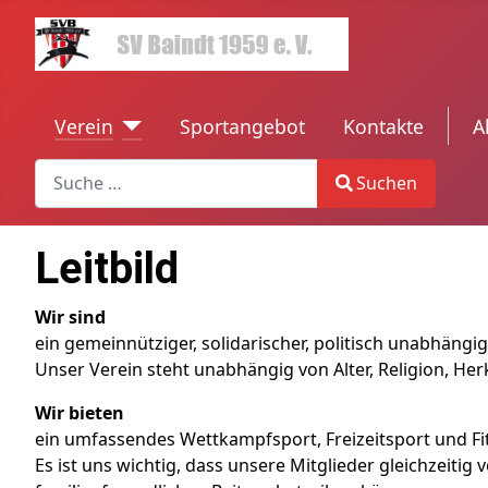
Verein
Sportangebot
Kontakte
tren
A
Search
Suchen
Type 2 or more characters for results.
Leitbild
Wir sind
ein gemeinnütziger, solidarischer, politisch unabhäng
Unser Verein steht unabhängig von Alter, Religion, Her
Wir bieten
ein umfassendes Wettkampfsport, Freizeitsport und Fit
Es ist uns wichtig, dass unsere Mitglieder gleichzeiti