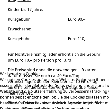
Kinder bis 17 Jahre:
Kursgebühr Euro 90,--
Erwachsene:
Kursgebühr Euro 110,--
Für Nichtvereinsmitglieder erhöht sich die Gebühr
um Euro 10,-- pro Person pro Kurs
Die Preise sind ohne die notwendigen Liftkarten,
Wir benutzen Cookies
dafür müssen Sie noch ca. 40 Euro/Tag
Wir nutzen Cookies auf unserer Website. Einige von ihnen 
veranschlagen, bei den Kleinsten ca. 10 Euro/Tag.
essenziell für den Betrieb der Seite, während andere uns he
Sie erhalten die Liftkarten vergünstigt über unser
Website und die Nutzererfahrung zu verbessern (Tracking C
Team vor Ort.
können selbst entscheiden, ob Sie die Cookies zulassen mö
beachten Sie, dass bei einer Ablehnung womöglich nicht me
Für den Ferienskikurs sind auch Anmeldungen für
Funktionalitäten der Seite zur Verfügung stehen.
nur zwei Tage möglich.