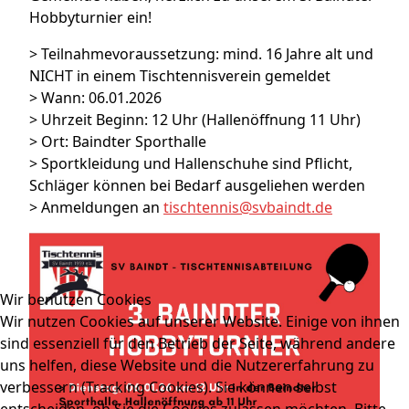
Hobbyturnier ein!
> Teilnahmevoraussetzung: mind. 16 Jahre alt und
NICHT in einem Tischtennisverein gemeldet
> Wann: 06.01.2026
> Uhrzeit Beginn: 12 Uhr (Hallenöffnung 11 Uhr)
> Ort: Baindter Sporthalle
> Sportkleidung und Hallenschuhe sind Pflicht,
Schläger können bei Bedarf ausgeliehen werden
> Anmeldungen an
tischtennis@svbaindt.de
Wir benutzen Cookies
Wir nutzen Cookies auf unserer Website. Einige von ihnen
sind essenziell für den Betrieb der Seite, während andere
uns helfen, diese Website und die Nutzererfahrung zu
verbessern (Tracking Cookies). Sie können selbst
entscheiden, ob Sie die Cookies zulassen möchten. Bitte