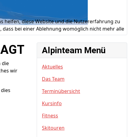
ns helfen, diese Website und die Nutzererfahrung zu
e, dass bei einer Ablehnung womöglich nicht mehr alle
SAGT
Alpinteam Menü
 die
Aktuelles
ches wir
Das Team
 dies
Terminübersicht
Kursinfo
Fitness
Skitouren