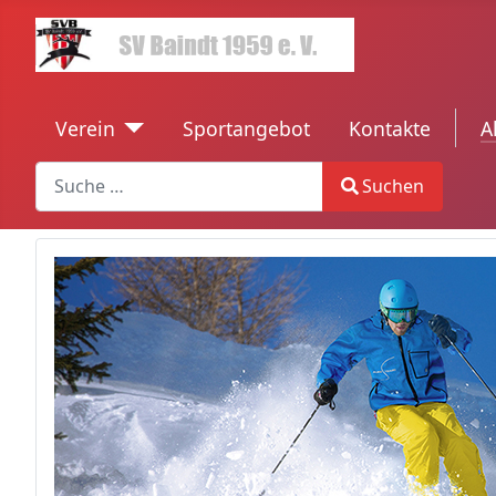
Verein
Sportangebot
Kontakte
tren
A
Search
Suchen
Type 2 or more characters for results.