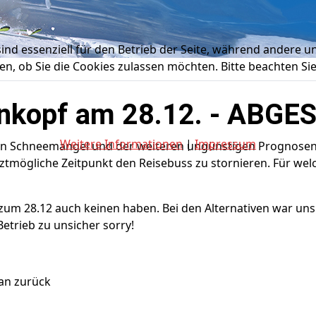
ind essenziell für den Betrieb der Seite, während andere u
en, ob Sie die Cookies zulassen möchten. Bitte beachten Si
enkopf am 28.12. - ABGE
Weitere Informationen
|
Impressum
len Schneemangel und der weiteren ungünstigen Prognosen
ztmögliche Zeitpunkt den Reisebuss zu stornieren. Für wel
zum 28.12 auch keinen haben. Bei den Alternativen war uns
trieb zu unsicher sorry!
ian zurück