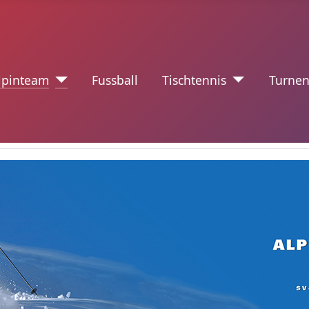
nzeichen
lpinteam
Fussball
Tischtennis
Turne