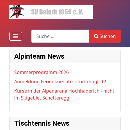
Search
Suchen
Type 2 or more characters for results.
Alpinteam News
Sommerprogramm 2026
Anmeldung Ferienkurs ab sofort möglich!
Kurse in der Alpenarena Hochhäderich - nicht
im Skigebiet Schetteregg!
Tischtennis News