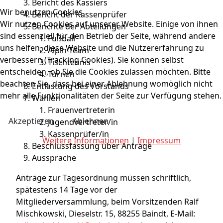
Bericht des Kassiers
Wir benutzen Cookies
Bericht der Kassenprüfer
Wir nutzen Cookies auf unserer Website. Einige von ihnen
Berichte der Abteilungen
sind essenziell für den Betrieb der Seite, während andere
Fußball
uns helfen, diese Website und die Nutzererfahrung zu
Alpin-Team
verbessern (Tracking Cookies). Sie können selbst
Tischtennis
entscheiden, ob Sie die Cookies zulassen möchten. Bitte
Turnen
beachten Sie, dass bei einer Ablehnung womöglich nicht
Entlastung des Vorstands
mehr alle Funktionalitäten der Seite zur Verfügung stehen.
Wahlen
Frauenvertreterin
Akzeptieren
Ablehnen
Jugendvertreter/in
Kassenprüfer/in
Weitere Informationen
|
Impressum
Beschlussfassung über Anträge
Aussprache
Anträge zur Tagesordnung müssen schriftlich,
spätestens 14 Tage vor der
Mitgliederversammlung, beim Vorsitzenden Ralf
Mischkowski, Dieselstr. 15, 88255 Baindt, E-Mail: